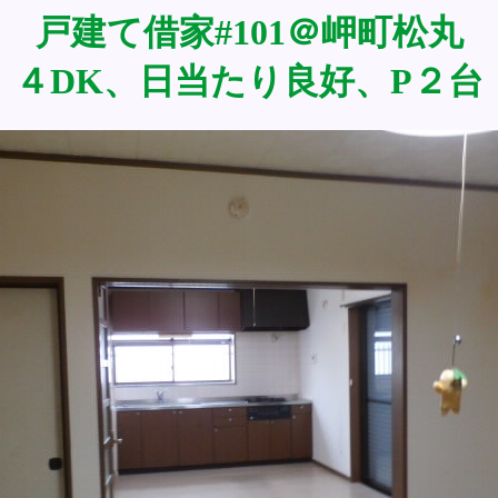
戸建て借家#101＠岬町松丸
４DK、日当たり良好、P２台