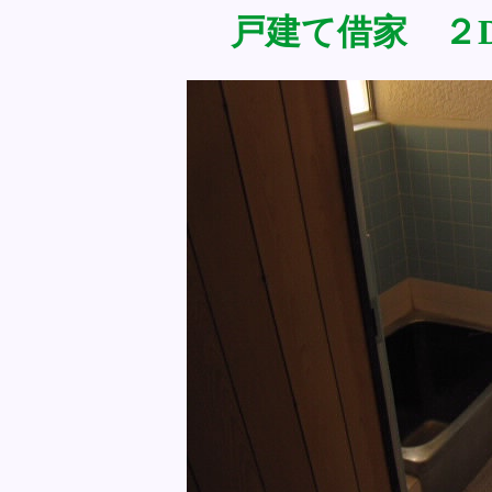
戸建て借家 ２